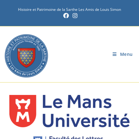
Histoire et Patrimoine de la Sarthe Les Amis de Louis Simon
Menu